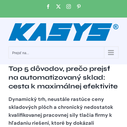
Skip
Facebook
X
Instagram
Pinterest
to
content
Prejsť na...
Top 5 dôvodov, prečo prejsť
na automatizovaný sklad:
cesta k maximálnej efektivite
Dynamický trh, neustále rastúce ceny
skladových plôch a chronický nedostatok
kvalifikovanej pracovnej sily tlačia firmy k
hľadaniu riešení, ktoré by dokázali