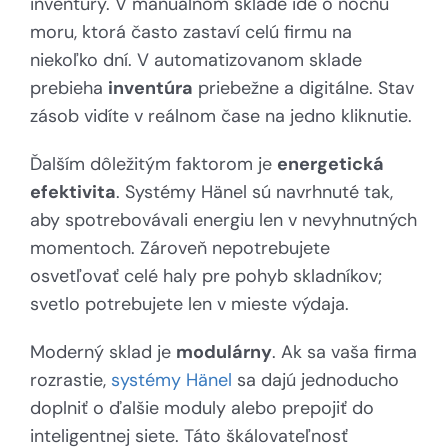
inventúry. V manuálnom sklade ide o nočnú
moru, ktorá často zastaví celú firmu na
niekoľko dní. V automatizovanom sklade
prebieha
inventúra
priebežne a digitálne. Stav
zásob vidíte v reálnom čase na jedno kliknutie.
Ďalším dôležitým faktorom je
energetická
efektivita
. Systémy Hänel sú navrhnuté tak,
aby spotrebovávali energiu len v nevyhnutných
momentoch. Zároveň nepotrebujete
osvetľovať celé haly pre pohyb skladníkov;
svetlo potrebujete len v mieste výdaja.
Moderný sklad je
modulárny
. Ak sa vaša firma
rozrastie,
systémy Hänel
sa dajú jednoducho
doplniť o ďalšie moduly alebo prepojiť do
inteligentnej siete. Táto škálovateľnosť