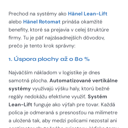
Prechod na systémy ako
Hänel Lean-Lift
alebo
Hänel Rotomat
prináša okamžité
benefity, ktoré sa prejavia v celej štruktúre
firmy. Tu je päť najzásadnejších dôvodov,
prečo je tento krok správny:
1. Úspora plochy až o 80 %
Najväčším nákladom v logistike je dnes
samotná plocha.
Automatizované vertikálne
systémy
využívajú výšku haly, ktorú bežné
regály nedokážu efektívne využiť.
Systém
Lean-Lift
funguje ako výťah pre tovar. Každá
polica je odmeraná s presnosťou na milimetre
a uložená tak, aby medzi policami nezostal ani