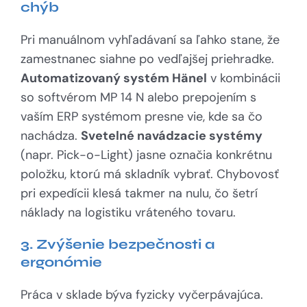
chýb
Pri manuálnom vyhľadávaní sa ľahko stane, že
zamestnanec siahne po vedľajšej priehradke.
Automatizovaný systém Hänel
v kombinácii
so softvérom MP 14 N alebo prepojením s
vaším ERP systémom presne vie, kde sa čo
nachádza.
Svetelné navádzacie systémy
(napr. Pick-o-Light) jasne označia konkrétnu
položku, ktorú má skladník vybrať. Chybovosť
pri expedícii klesá takmer na nulu, čo šetrí
náklady na logistiku vráteného tovaru.
3. Zvýšenie bezpečnosti a
ergonómie
Práca v sklade býva fyzicky vyčerpávajúca.