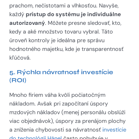
prachom, nečistotami a vlhkosťou. Navyše,
každý
prístup do systému je individuálne
autorizovaný
. Môžete presne sledovať, kto,
kedy a aké množstvo tovaru vybral. Táto
úroveň kontroly je ideálna pre správu
hodnotného majetku, kde je transparentnosť
kľúčová.
5. Rýchla návratnosť investície
(ROI)
Mnoho firiem váha kvôli počiatočným
nákladom. Avšak pri započítaní úspory
mzdových nákladov (menej personálu obslúži
viac objednávok), úspory za prenájom plochy
a zníženia chybovosti sa návratnosť
investície
do technológií Hänel
často pohybuje v