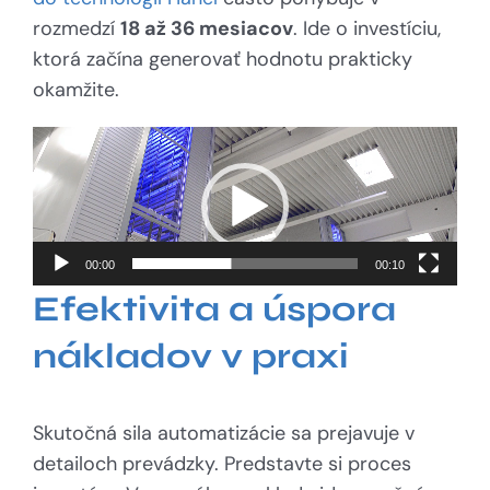
rozmedzí
18 až 36 mesiacov
. Ide o investíciu,
ktorá začína generovať hodnotu prakticky
okamžite.
Video
prehrávač
00:00
00:10
Efektivita a úspora
nákladov v praxi
Skutočná sila automatizácie sa prejavuje v
detailoch prevádzky. Predstavte si proces